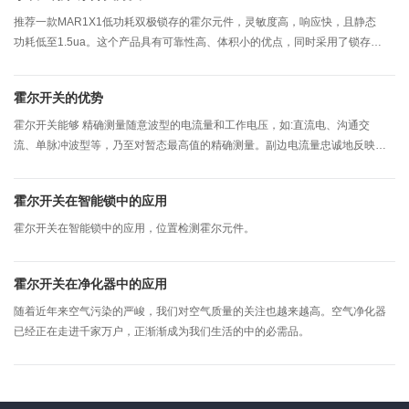
推荐一款MAR1X1低功耗双极锁存的霍尔元件，灵敏度高，响应快，且静态
功耗低至1.5ua。这个产品具有可靠性高、体积小的优点，同时采用了锁存霍
尔技术，精确获取脉冲，确保方案的可靠性。
霍尔开关的优势
霍尔开关能够 精确测量随意波型的电流量和工作电压，如:直流电、沟通交
流、单脉冲波型等，乃至对暂态最高值的精确测量。副边电流量忠诚地反映原
边电流量的波型。而一般电压互感器则是没法两者之间类比的，它一般只适用
精确测量50Hz正弦波形；
霍尔开关在智能锁中的应用
霍尔开关在智能锁中的应用，位置检测霍尔元件。
霍尔开关在净化器中的应用
随着近年来空气污染的严峻，我们对空气质量的关注也越来越高。空气净化器
已经正在走进千家万户，正渐渐成为我们生活的中的必需品。