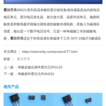
霍尔开关
AR621系列高温单极性霍尔效应集成传感器是由内部电压
稳压单元、霍尔电压发生器、差分放大器、温度补偿单元、施密特
触发器和集电极开路输出级组成的磁敏传感电路，其输入为磁感应
强度，输出是一个数字电压信号。它是一种单磁极工作的磁敏电
路，
霍尔开关
适合于矩形或者柱形磁体下工作.SOT-23贴片S极感应
本文网址 ： https://anerxinkj.com/product/77.html
标签 ：
霍尔开关
上一篇 ：
单极反输出插件霍尔元件G132
下一篇 ：
单极插件霍尔元件AH201
相关产品