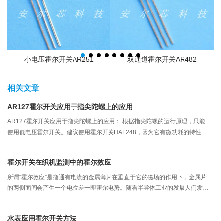
小电压霍尔开关AR251
双通道霍尔开关AR482
相关文章
AR127霍尔开关应用于指尖陀螺上的应用
AR127霍尔开关应用于指尖陀螺上的应用： 根据指尖陀螺的运行原理，只能
使用低电压霍尔开关。建议使用霍尔开关HAL248，因为它有微功耗的特性，
体积小，稳定性良好，还具有一定的抗磁干扰，是指尖陀螺选择霍尔开关的一
种较合适的霍尔物料。
霍尔开关在织机监测中的霍尔效应
所谓“霍尔效应”是指通有电流的金属薄片在垂直于它的磁场的作用下，金属片
的两侧面间会产生一个电位差一即霍尔电势。随看半导体工业的发展人们发现
了霍尔效应较强的半导体材料，並采用集成电路技术制成了不同性能的霍尔效
应组件，在各行各业获得了广泛的应用。适用于织机监测的是开关型霍尔组
水表应用霍尔开关方法
件，它是由霍尔效应芯片、电压调节、差分放大、整形和输出电路组成。