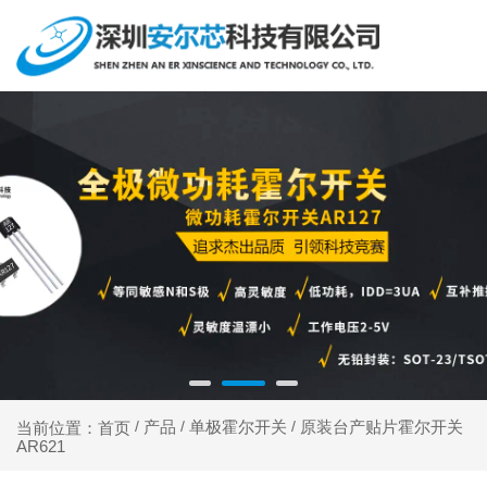
产品
单极霍尔开关
原装台产贴片霍尔开关
当前位置：首页
/
/
/
AR621