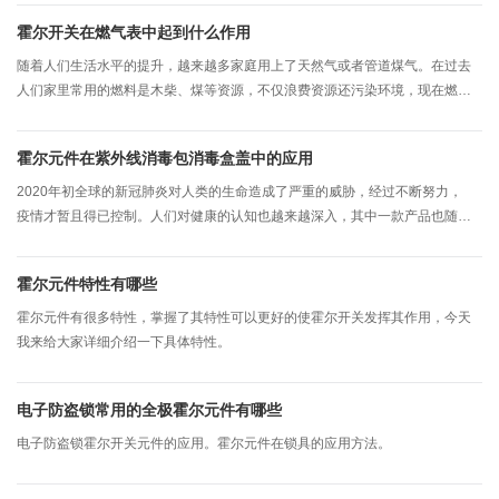
霍尔开关在燃气表中起到什么作用
随着人们生活水平的提升，越来越多家庭用上了天然气或者管道煤气。在过去
人们家里常用的燃料是木柴、煤等资源，不仅浪费资源还污染环境，现在燃气
直接通过管道传输到每家每户，不仅使用便捷，还更清洁环保。我们使用燃气
表用记录每家每户消耗燃气的量，以方便能按照每月消耗的燃气来缴费。
霍尔元件在紫外线消毒包消毒盒盖中的应用
2020年初全球的新冠肺炎对人类的生命造成了严重的威胁，经过不断努力，
疫情才暂且得已控制。人们对健康的认知也越来越深入，其中一款产品也随之
流行起来-紫外线消毒包消毒盒。
霍尔元件特性有哪些
霍尔元件有很多特性，掌握了其特性可以更好的使霍尔开关发挥其作用，今天
我来给大家详细介绍一下具体特性。
电子防盗锁常用的全极霍尔元件有哪些
电子防盗锁霍尔开关元件的应用。霍尔元件在锁具的应用方法。