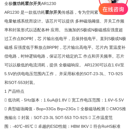
全极
微功耗霍尔开关
AR1230
AR1230 是一款低功耗
霍尔开关
传感器，专为空间紧 凑系统和电池
电量敏感系统而设计。该芯片可以提供 多种磁场阈值、开关工作频
率和封装形式以适配各种 应用。 当施加的S极或N极磁感应强度超
过工作点BOP时，芯 片输出低电平，且保持低电平。直到S极或N极
磁感 应强度低于释放点BRP时，芯片输出高电平。芯片内 置温度补
偿电路，时钟逻辑电路，保证芯片稳定的工 作点和开关频率。芯片
可以以极低的电流消耗，提供 全极磁响应。 AR1230可以在1.6V至
5.5V的供电电压范围内工作， 并采用标准的SOT-23-3L、TO-92S
和SOT-553封装。
1 产品特点
 低功耗 - 5Hz版本：1.6uA@1.8V  宽工作电压范围：1.6V~5.5V
 典型磁场阈值 - Bop=33Gs Brp=23Gs  全极磁场检测  CMOS推
挽输出  封装：SOT-23-3L SOT-553 TO-92S  工作温度范
围：-40℃~85℃  卓越的ESD性能：HBM 8KV  符合RoHS标准