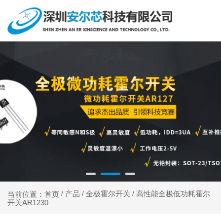
产品
全极霍尔开关
高性能全极低功耗霍尔
当前位置：首页
/
/
/
开关AR1230