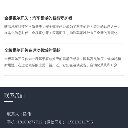
全极霍尔开关：汽车领域的智能守护者
随着汽车科技的不断进步，安全驾驶已经成为了车主们最为关注的话题之一。
在这个信息时代，全极霍尔开关应运而生，为汽车领域带来了全新的智能化解
决方案。
全极霍尔开关在运动领域的贡献
全极霍尔开关作为一种基于霍尔效应的磁场传感器，因其高灵敏度、低功耗和
耐用性，在运动领域的应用日益广泛。它们在运动设备、自动化系统和可穿戴
设备中发挥着重要作用，推动了运动科技的发展和运动体验的提升。以下是全
极霍尔开关在运动领域所做出的主要贡献：
联系我们
联系人：陈伟
手机 :18100277712（微信同步） 15019211795