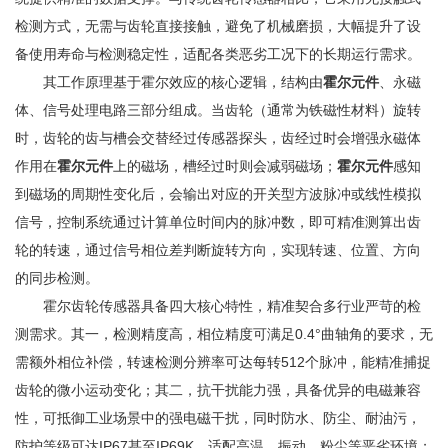
检测方式，无需与齿轮直接接触，避免了机械磨损，大幅提升了设
备使用寿命与检测稳定性，适配各类恶劣工况下的长期运行需求。
其工作原理基于霍尔效应的核心逻辑，结构由
霍尔元件
、永磁
体、信号处理电路三部分组成。当齿轮（通常为铁磁性材料）旋转
时，齿轮的齿与槽会交替经过传感器探头，齿经过时会增强永磁体
作用在
霍尔元件
上的磁场，槽经过时则会减弱磁场；
霍尔元件
感知
到磁场的周期性变化后，会输出对应的开关型方波脉冲或线性模拟
信号，控制系统通过计算单位时间内的脉冲数，即可精准测算出齿
轮的转速，通过信号相位差判断旋转方向，实现转速、位置、方向
的同步检测。
霍尔齿轮传感器具备四大核心特性，精准契合多行业严苛的检
测需求。其一，检测精度高，相位精度可满足0.4°曲轴角的要求，无
需额外相位补偿，转速检测分辨率可达每转512个脉冲，能精准捕捉
齿轮的微小运动变化；其二，抗干扰能力强，具备优异的电磁兼容
性，可抵御工业场景中的强电磁干扰，同时防水、防尘、耐油污，
防护等级可达IP67甚至IP69K，适配高温、振动、粉尘等恶劣环境；