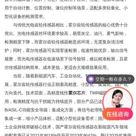
用于自动计数、位置控制、液位控制等场景，适配多类轻量化、小
型化设备的检测需求。
与传统光电齿轮传感器相比，霍尔齿轮传感器的核心优势十分
突出。光电传感器对环境要求较高，易受灰尘、油污、雾气影响，
检测精度下降，而霍尔齿轮传感器耐恶劣环境，无需复杂清洁维
护；同时，霍尔传感器可实现零速检测，低速性能优异，输出信号
规整，而光电传感器在低速场景下信号较弱，难以精准检测，且霍
尔传感器结构简单、成本更低，更适合大规模批量应用。
当前，随着新能源汽车、工业自动化、智能装备行业的快速发
交期一般在多久？
展，霍尔齿轮传感器行业正朝着高精度、小型化、集成化、国产化
方向迭代。技术层面，高精度线性
霍尔芯片
、TMR磁阻技术广泛应
用，检测精度与抗干扰能力持续提升，部分产品已达到ASIL-
B/ASIL-C功能安全等级；集成化方面，将信号处理电路与
霍尔元件
集成一体，缩小产品体积，适配小型化设备需求；国产化层面，本
土企业持续突破核心技术，国产霍尔齿轮传感器在新能源汽车领域
的配套率已从2021年的18%提升至2023年的42%，预计2025年将突