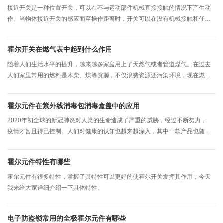
接近开关是一种位置开关，可以在不与运动部件机械直接接触的情况下产生动
作。当物体接近开关的感应面至操作距离时，开关可以在没有机械接触和任何
压力的情况下操作，从而驱动交流电器或向逻辑控制器设备提供控制指令。
霍尔开关在燃气表中起到什么作用
随着人们生活水平的提升，越来越多家庭用上了天然气或者管道煤气。在过去
人们家里常用的燃料是木柴、煤等资源，不仅浪费资源还污染环境，现在燃气
直接通过管道传输到每家每户，不仅使用便捷，还更清洁环保。我们使用燃气
表用记录每家每户消耗燃气的量，以方便能按照每月消耗的燃气来缴费。
霍尔元件在紫外线消毒包消毒盒盖中的应用
2020年初全球的新冠肺炎对人类的生命造成了严重的威胁，经过不断努力，
疫情才暂且得已控制。人们对健康的认知也越来越深入，其中一款产品也随之
流行起来-紫外线消毒包消毒盒。
霍尔元件特性有哪些
霍尔元件有很多特性，掌握了其特性可以更好的使霍尔开关发挥其作用，今天
我来给大家详细介绍一下具体特性。
电子防盗锁常用的全极霍尔元件有哪些