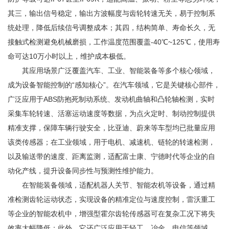
其三，输出信号稳定，输出方波幅度与齿轮转速无关，易于控制系
统处理，降低后续信号调整成本；其四，结构简单、寿命长久，无
接触式检测避免机械磨损，工作温度范围覆盖-40℃~125℃，使用寿
命可达10万小时以上，维护成本极低。
其应用场景广泛覆盖汽车、工业、智能装备等多个核心领域，
成为设备智能控制的“感知核心”。在汽车领域，它是关键核心部件，
广泛应用于ABS防抱死制动系统、发动机曲轴和凸轮轴检测，实时
采集车轮转速、活塞运动速度等数据，为点火定时、制动控制提供
精准支撑，保障车辆行驶安全，比亚迪、蔚来等车型均已批量应用
该类传感器；在工业领域，用于电机、减速机、链轮的转速检测，
以及输送带的速度、距离监测，适配富士康、宁德时代等企业的自
动化产线，提升设备同步性与预测性维护能力。
在智能装备领域，适配机器人关节、智能农机等设备，通过精
准检测齿轮运动状态，实现设备的精准定位与速度控制，雷沃重工
等企业的智能农机中，增强型霍尔齿轮传感器可在复杂工况下将失
效率大幅降低；此外，它还广泛应用于轻工、冶金、电信等领域，