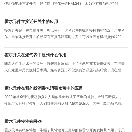
使用低电压霍尔开关。建议使用霍尔开关HAL248，因为它有微功耗的特性，
体积小，稳定性良好，还具有一定的抗磁干扰，是指尖陀螺选择霍尔开关的一
种较合适的霍尔物料。
霍尔元件在接近开关中的应用
接近开关是一种位置开关，可以在不与运动部件机械直接接触的情况下产生动
作。当物体接近开关的感应面至操作距离时，开关可以在没有机械接触和任何
压力的情况下操作，从而驱动交流电器或向逻辑控制器设备提供控制指令。
霍尔开关在燃气表中起到什么作用
随着人们生活水平的提升，越来越多家庭用上了天然气或者管道煤气。在过去
人们家里常用的燃料是木柴、煤等资源，不仅浪费资源还污染环境，现在燃气
直接通过管道传输到每家每户，不仅使用便捷，还更清洁环保。我们使用燃气
表用记录每家每户消耗燃气的量，以方便能按照每月消耗的燃气来缴费。
霍尔元件在紫外线消毒包消毒盒盖中的应用
2020年初全球的新冠肺炎对人类的生命造成了严重的威胁，经过不断努力，
疫情才暂且得已控制。人们对健康的认知也越来越深入，其中一款产品也随之
流行起来-紫外线消毒包消毒盒。
霍尔元件特性有哪些
霍尔元件有很多特性，掌握了其特性可以更好的使霍尔开关发挥其作用，今天